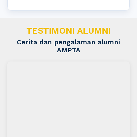
TESTIMONI ALUMNI
Cerita dan pengalaman alumni
AMPTA