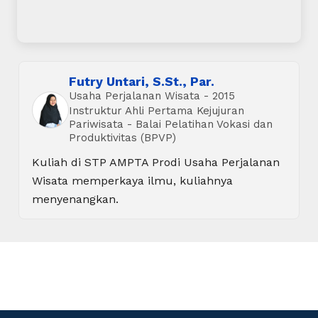
Futry Untari, S.St., Par.
Usaha Perjalanan Wisata - 2015
Instruktur Ahli Pertama Kejujuran
Pariwisata - Balai Pelatihan Vokasi dan
Produktivitas (BPVP)
Kuliah di STP AMPTA Prodi Usaha Perjalanan
Wisata memperkaya ilmu, kuliahnya
menyenangkan.