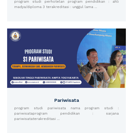
program studi perhotelan program pendidikan : ahli
madya/diploma 3 terakreditasi : unggul lama ...
Pariwisata
program studi pariwisata nama program studi :
pariwisataprogram pendidikan : sarjana
pariwisataterakreditasi ...