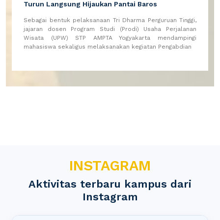
Turun Langsung Hijaukan Pantai Baros
Sebagai bentuk pelaksanaan Tri Dharma Perguruan Tinggi,
jajaran dosen Program Studi (Prodi) Usaha Perjalanan
Wisata (UPW) STP AMPTA Yogyakarta mendampingi
mahasiswa sekaligus melaksanakan kegiatan Pengabdian
INSTAGRAM
Aktivitas terbaru kampus dari
Instagram