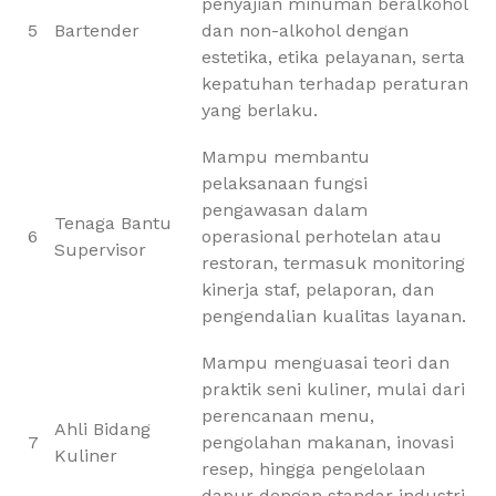
penyajian minuman beralkohol
5
Bartender
dan non-alkohol dengan
estetika, etika pelayanan, serta
kepatuhan terhadap peraturan
yang berlaku.
Mampu membantu
pelaksanaan fungsi
pengawasan dalam
Tenaga Bantu
6
operasional perhotelan atau
Supervisor
restoran, termasuk monitoring
kinerja staf, pelaporan, dan
pengendalian kualitas layanan.
Mampu menguasai teori dan
praktik seni kuliner, mulai dari
perencanaan menu,
Ahli Bidang
7
pengolahan makanan, inovasi
Kuliner
resep, hingga pengelolaan
dapur dengan standar industri