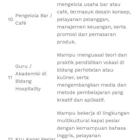
mengelola usaha bar atau
café, termasuk desain konsep,
Pengelola Bar /
10
pelayanan pelanggan,
Café
manajemen keuangan, serta
promosi dan pemasaran
produk.
Mampu menguasai teori dan
praktik pendidikan vokasi di
Guru /
bidang perhotelan atau
Akademisi di
11
kuliner, serta
Bidang
mengembangkan media dan
Hospitality
metode pembelajaran yang
kreatif dan aplikatif.
Mampu bekerja di lingkungan
multikultural kapal pesiar
dengan kemampuan bahasa
Inggris, pelayanan
12
Kru Kapal Pesiar